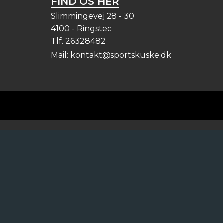
FIND OS HER
Slimmingevej 28 - 30
4100 - Ringsted
Tlf.
26328482
Mail:
kontakt@sportskuske.dk