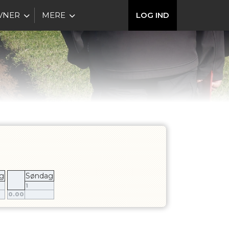
VNER
MERE
LOG IND
g
Søndag
1
0.00