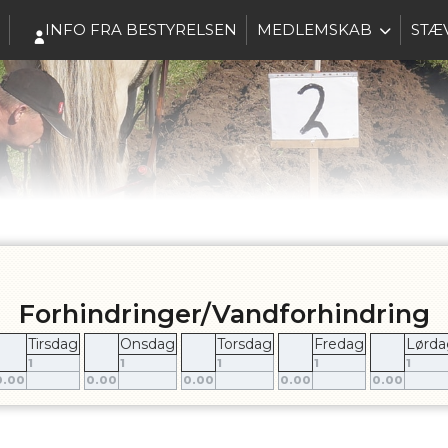
INFO FRA BESTYRELSEN
MEDLEMSKAB
STÆ
Forhindringer/Vandforhindring
Tirsdag
Onsdag
Torsdag
Fredag
Lørda
1
1
1
1
1
0.00
0.00
0.00
0.00
0.00