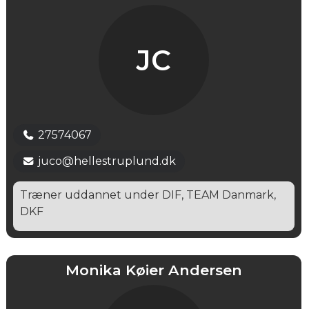
JC
27574067
juco@hellestruplund.dk
Træner uddannet under DIF, TEAM Danmark,
DKF
Monika Køier Andersen