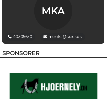
MKA
40305650
monika@koier.dk
SPONSORER