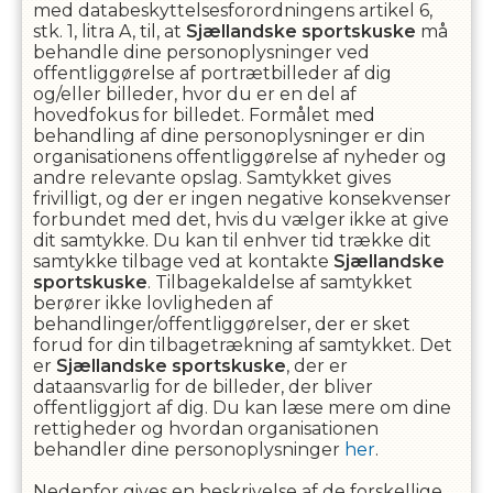
med databeskyttelsesforordningens artikel 6,
stk. 1, litra A, til, at
Sjællandske sportskuske
må
behandle dine personoplysninger ved
offentliggørelse af portrætbilleder af dig
og/eller billeder, hvor du er en del af
hovedfokus for billedet. Formålet med
behandling af dine personoplysninger er din
organisationens offentliggørelse af nyheder og
andre relevante opslag. Samtykket gives
frivilligt, og der er ingen negative konsekvenser
forbundet med det, hvis du vælger ikke at give
dit samtykke. Du kan til enhver tid trække dit
samtykke tilbage ved at kontakte
Sjællandske
sportskuske
. Tilbagekaldelse af samtykket
berører ikke lovligheden af
behandlinger/offentliggørelser, der er sket
forud for din tilbagetrækning af samtykket. Det
er
Sjællandske sportskuske
, der er
dataansvarlig for de billeder, der bliver
offentliggjort af dig. Du kan læse mere om dine
rettigheder og hvordan organisationen
behandler dine personoplysninger
her
.
Nedenfor gives en beskrivelse af de forskellige