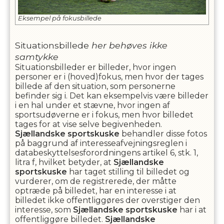
Eksempel på fokusbillede
Situationsbillede
her behøves ikke
samtykke
Situationsbilleder er billeder, hvor ingen
personer er i (hoved)fokus, men hvor der tages
billede af den situation, som personerne
befinder sig i. Det kan eksempelvis være billeder
i en hal under et stævne, hvor ingen af
sportsudøverne er i fokus, men hvor billedet
tages for at vise selve begivenheden.
Sjællandske sportskuske
behandler disse fotos
på baggrund af interesseafvejningsreglen i
databeskyttelsesforordningens artikel 6, stk. 1,
litra f, hvilket betyder, at
Sjællandske
sportskuske
har taget stilling til billedet og
vurderer, om de registrerede, der måtte
optræde på billedet, har en interesse i at
billedet ikke offentliggøres der overstiger den
interesse, som
Sjællandske sportskuske
har i at
offentliggøre billedet.
Sjællandske